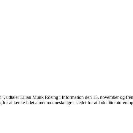
 mand«, udtaler Lilian Munk Rösing i Information den 13. november og f
r at tænke i det almenmenneskelige i stedet for at lade litteraturen o