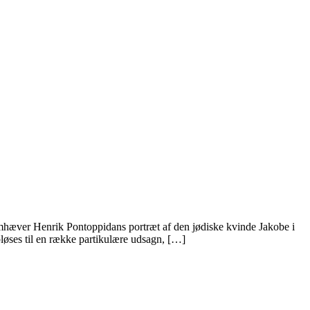
remhæver Henrik Pontoppidans portræt af den jødiske kvinde Jakobe i
pløses til en række partikulære udsagn, […]